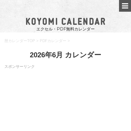
エクセル・PDF無料カレンダー
暦カレンダーTOP
>
PDFカレンダー
>
2026年6月 カレンダー
スポンサーリンク