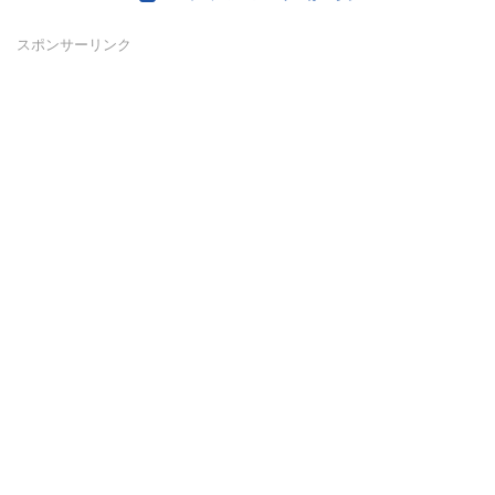
スポンサーリンク