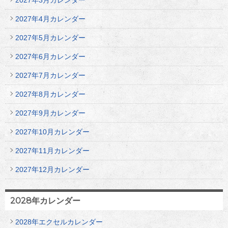
2027年4月カレンダー
2027年5月カレンダー
2027年6月カレンダー
2027年7月カレンダー
2027年8月カレンダー
2027年9月カレンダー
2027年10月カレンダー
2027年11月カレンダー
2027年12月カレンダー
2028年カレンダー
2028年エクセルカレンダー