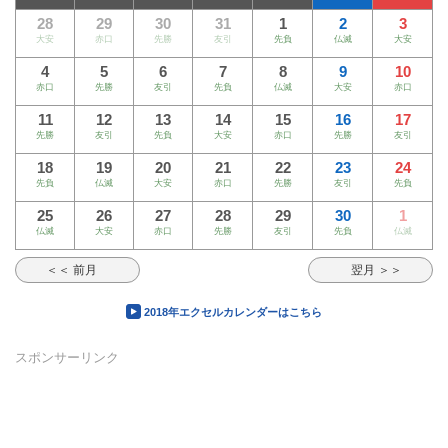
28
29
30
31
1
2
3
大安
赤口
先勝
友引
先負
仏滅
大安
4
5
6
7
8
9
10
赤口
先勝
友引
先負
仏滅
大安
赤口
11
12
13
14
15
16
17
先勝
友引
先負
大安
赤口
先勝
友引
18
19
20
21
22
23
24
先負
仏滅
大安
赤口
先勝
友引
先負
25
26
27
28
29
30
1
仏滅
大安
赤口
先勝
友引
先負
仏滅
＜＜ 前月
翌月 ＞＞
2018年エクセルカレンダーはこちら
スポンサーリンク