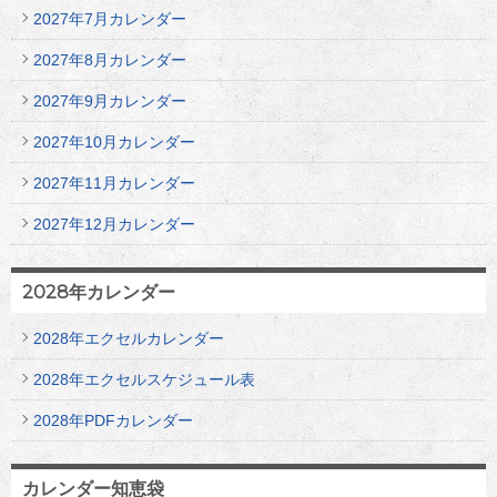
2027年7月カレンダー
2027年8月カレンダー
2027年9月カレンダー
2027年10月カレンダー
2027年11月カレンダー
2027年12月カレンダー
2028年カレンダー
2028年エクセルカレンダー
2028年エクセルスケジュール表
2028年PDFカレンダー
カレンダー知恵袋