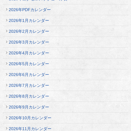
2026年PDFカレンダー
2026年1月カレンダー
2026年2月カレンダー
2026年3月カレンダー
2026年4月カレンダー
2026年5月カレンダー
2026年6月カレンダー
2026年7月カレンダー
2026年8月カレンダー
2026年9月カレンダー
2026年10月カレンダー
2026年11月カレンダー