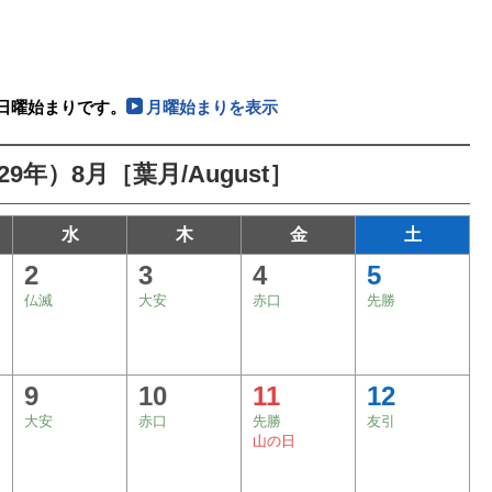
日曜始まりです。
月曜始まりを表示
29年）8月［葉月/August］
水
木
金
土
2
3
4
5
仏滅
大安
赤口
先勝
9
10
11
12
大安
赤口
先勝
友引
山の日