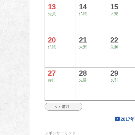
13
14
15
先負
仏滅
大安
20
21
22
仏滅
大安
先勝
27
28
29
赤口
先勝
友引
＜＜ 前月
201
スポンサーリンク